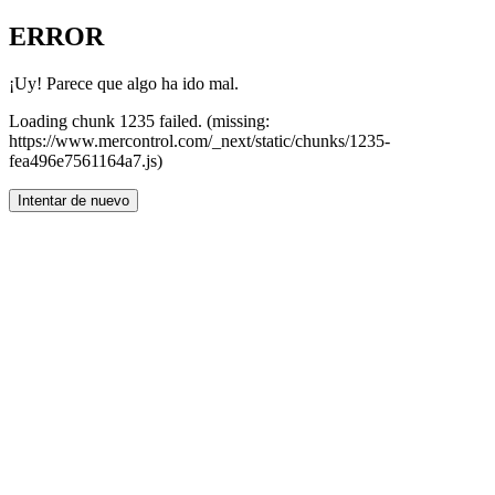
ERROR
¡Uy! Parece que algo ha ido mal.
Loading chunk 1235 failed. (missing:
https://www.mercontrol.com/_next/static/chunks/1235-
fea496e7561164a7.js)
Intentar de nuevo