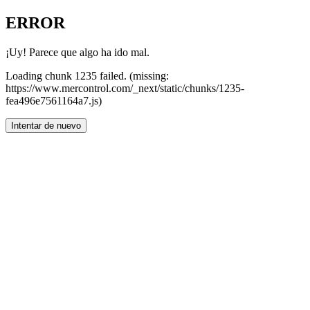
ERROR
¡Uy! Parece que algo ha ido mal.
Loading chunk 1235 failed. (missing:
https://www.mercontrol.com/_next/static/chunks/1235-
fea496e7561164a7.js)
Intentar de nuevo