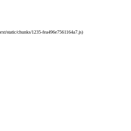
ext/static/chunks/1235-fea496e7561164a7.js)