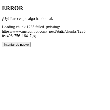
ERROR
¡Uy! Parece que algo ha ido mal.
Loading chunk 1235 failed. (missing:
https://www.mercontrol.com/_next/static/chunks/1235-
fea496e7561164a7.js)
Intentar de nuevo