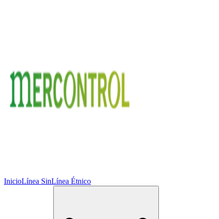
Inicio
Línea Sin
Línea Étnico